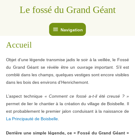
Aller
Le fossé du Grand Géant
au
contenu
Navigation
Navigation
Accueil
Objet d’une légende transmise jadis le soir à la veillée, le Fossé
du Grand Géant se révèle être un ouvrage important. S’il est
comblé dans les champs, quelques vestiges sont encore visibles
dans les bois des environs d’Henrichemont.
L’aspect technique
« Comment ce fossé a-t-il été creusé ? »
permet de lier le chantier à la création du village de Boisbelle. Il
est probablement le premier jalon conduisant à la naissance de
La Principauté de Boisbelle
.
Derrière une simple légende, ce « Fossé du Grand Géant »